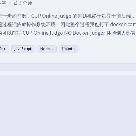
5 字
|
3 分钟
一步的打磨，CUP Online Judge 的判题机终于独立于前
题过程强依赖操作系统环境，因此整个过程我也打了 docker-co
可以前往 CUP Online Judge NG Docker Judger 体验懒
C++
JavaScript
Node.js
Ubuntu
 Local Judge Project
9-6-15 19:24
|
3,412
|
0
|
Node.js
,
备忘录
,
小玩意儿
|
4 字
|
1 分钟内
本地测试题目数据 / 离线在线评测的需要，计划在 CUP Online J
ge 计划。(简称 CUPLJCUP 辣鸡？) CUPLJ 计划实现下列功能