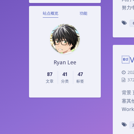
努力
站点概览
功能
V
Ryan Lee
202
87
41
47
37
文章
分类
标签
背景
塞其
Work