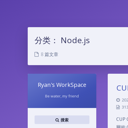
分类：
Node.js
8 篇文章
Ryan's WorkSpace
CU
Be water, my friend
202
31
CU
搜索
网的