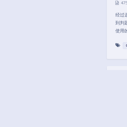
47
经过进
到判
使用的
CUP
201
20
考虑到
Jud