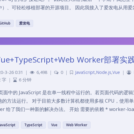
中）、可轻松移植部署的开源项目。 因此我接入了爱发电从用爱
GitHub
爱发电
ue+TypeScript+Web Worker部署实践(V
0-3-26 0:31
|
6,498
|
0
|
JavaScript
,
Node.js
,
Vue
|
2 字
|
6 分钟
 页面中的 JavaScript 是在单一线程中运行的。若页面代码
他的方法运行。 对于目前大多数计算机都使用多核 CPU，使用单
er 给了我们一种新的解决办法。 开始 需要的依赖 * worker-loader * 
JavaScript
TypeScript
Vue
Web Worker