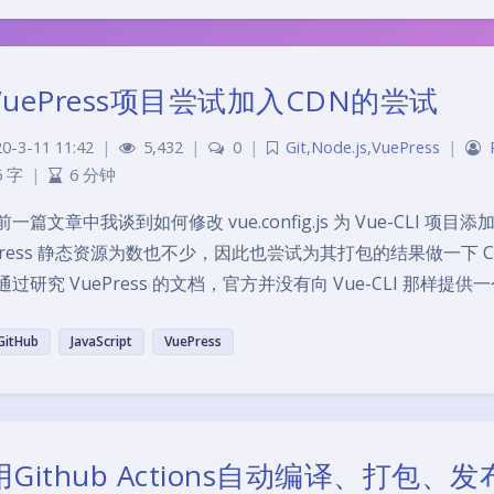
VuePress项目尝试加入CDN的尝试
0-3-11 11:42
|
5,432
|
0
|
Git
,
Node.js
,
VuePress
|
5 字
|
6 分钟
前一篇文章中我谈到如何修改 vue.config.js 为 Vue-CLI
Press 静态资源为数也不少，因此也尝试为其打包的结果做一下 C
通过研究 VuePress 的文档，官方并没有向 Vue-CLI 那样提供
GitHub
JavaScript
VuePress
Github Actions自动编译、打包、发布