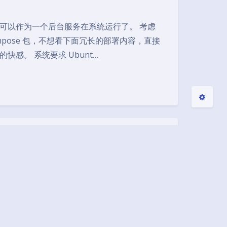
浅阴影
深阴影
后端，可以作为一个后台服务在系统运行了。 考虑
关闭
日落
暗化
灰度
mpose 包，不想看下面冗长的部署内容，直接
人部署的快感。 系统要求 Ubunt…
Ryan
udge 现有工具链的体系上，开坑 CUP Local
: * 读取 RPK 文件，提交代码完成本地编译运行，