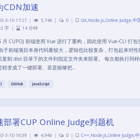
为CDN加速
0-3-10 17:27
|
5,746
|
0
|
Git
,
Node.js
,
Online Judge
,
中
23 字
|
14 分钟
5 月 CUPOJ 前端使用 Vue 进行了重构，因此使用 Vue-C
 由于前端项目本身代码量较大，逻辑也比较复杂，打包起来对性
后复制 dist 目录下的文件到指定文件夹来部署。 每次都执行
过程变成了一键部署。若是能够把…
CI
GitHub
JavaScript
部署CUP Online Judge判题机
0-3-10 16:39
|
4,946
|
0
|
C++
,
Node.js
,
Online Judge
,
中