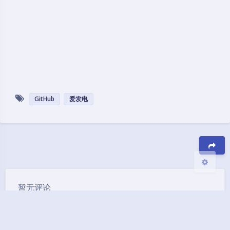
暗黑模式
Sans Serif
Serif
浅阴影
深阴影
GitHub
爱发电
关闭
日落
暗化
灰度
豆
暂无评论