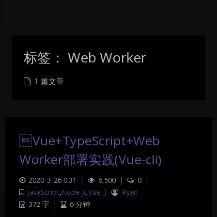
标签：
Web Worker
1 篇文章
Vue+TypeScript+Web
Worker部署实践(Vue-cli)
2020-3-26 0:31
|
6,500
|
0
|
JavaScript
,
Node.js
,
Vue
|
Ryan
372 字
|
6 分钟