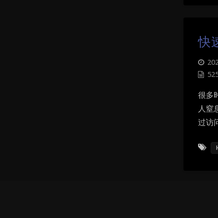
快
202
52
很多时
人窒
过访问
命