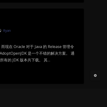
暗黑模式
Sans Serif
Serif
浅阴影
深阴影
Ryan
关闭
日落
暗化
灰度
Oracle 对于 Java 的 Release 管理令
ptOpenJDK 是一个不错的解决方案。 通
几乎所有的 JDK 版本共下载。 其…