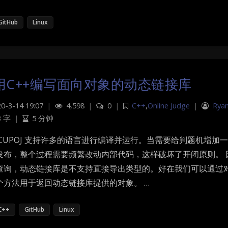
GitHub
Linux
用C++编写面向对象的动态链接库
0-3-14 19:07
|
4,598
|
0
|
C++
,
Online Judge
|
Rya
3 字
|
5 分钟
 CUPOJ 支持许多的语言进行编译并运行。当需要给判题机增
发布，整个过程需要频繁改动内部代码，这样破坏了开闭原则。 
查询，动态链接库是不支持直接导出类型的。好在我们可以通过
个方法用于返回动态链接库提供的对象。 …
C++
GitHub
Linux