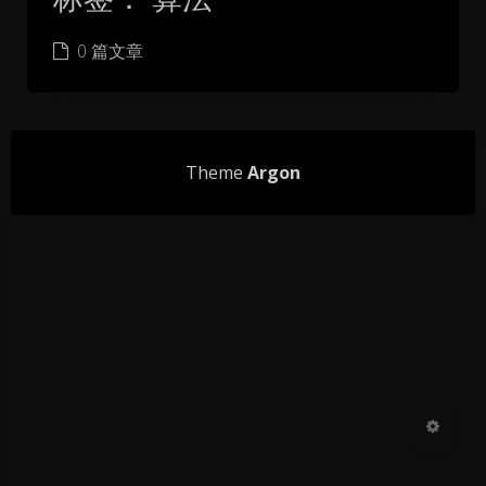
0 篇文章
暗黑模式
Theme
Argon
Sans Serif
Serif
浅阴影
深阴影
关闭
日落
暗化
灰度